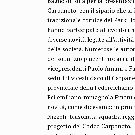
Bagno di folla per la presentaz
Carpaneto, con il sipario che si
tradizionale cornice del Park H
hanno partecipato all'evento an
diverse novità legate all'attivit
della società. Numerose le auto
del sodalizio piacentino: accan
vicepresidenti Paolo Amani e Fab
seduti il vicesindaco di Carpan
provinciale della Federciclismo 
Fci emiliano-romagnola Emanuel
novità, come dicevamo: in primis
Nizzoli, blasonata squadra regg
progetto del Cadeo Carpaneto. In