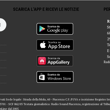
SCARICA L’APP E RICEVI LE NOTIZIE
PER
R
S
6
2
T
E
S
Radi
servati Sede legale: Strada della Mola, 60 - Piacenza C.F./P.IVA e iscrizione Registro I
 03701 - SCF 862/03 Testata giornalistica: Radio Sound Piacenza, registrazione al Tribu
nLine dal 2005.