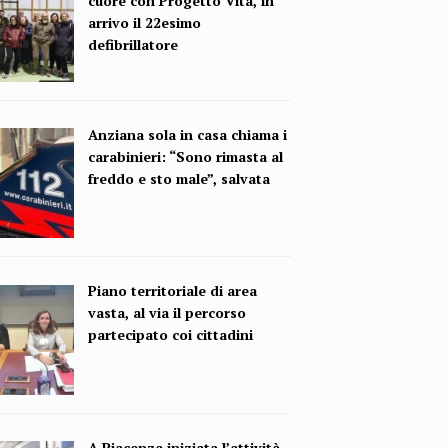
cuore con Progetto Vita, in
arrivo il 22esimo
defibrillatore
Anziana sola in casa chiama i
carabinieri: “Sono rimasta al
freddo e sto male”, salvata
Piano territoriale di area
vasta, al via il percorso
partecipato coi cittadini
A Piacenza iniziata l’attività