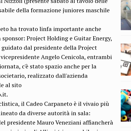
l Nizzoli (presente sabato al tavolo delle
nsabile della formazione juniores maschile
eto ha trovato linfa importante anche
n sponsor: Project Holding e Guitar Energy,
 guidato dal presidente della Project
 vicepresidente Angelo Cenicola, entrambi
iornata, c'è stato spazio anche per la
societario, realizzato dall'azienda
 al sito
it.
clistica, il Cadeo Carpaneto è il vivaio più
lineato da diverse autorità in sala:
o del presidente Mauro Veneziani affiancherà