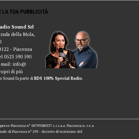
 LA TUA PUBBLICITÀ
adio Sound Srl
trada della Mola,
0
9122 – Piacenza
el 0523 590 590
-mail:
info@
copri di più
o Sound fa parte di
RDS 100% Special Radio
.
mprese Piacenza n° 00799580337 c.c.i.a.a. Piacenza n. r.e.a.
nale di Piacenza n° 293 - decreto di iscrizione del