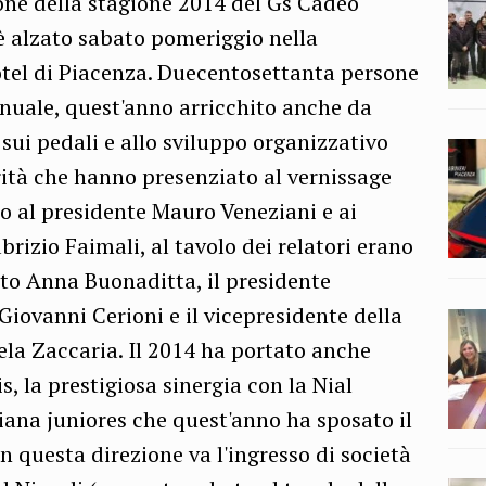
ione della stagione 2014 del Gs Cadeo
 è alzato sabato pomeriggio nella
otel di Piacenza. Duecentosettanta persone
nuale, quest'anno arricchito anche da
à sui pedali e allo sviluppo organizzativo
rità che hanno presenziato al vernissage
to al presidente Mauro Veneziani e ai
rizio Faimali, al tavolo dei relatori erano
eto Anna Buonaditta, il presidente
Giovanni Cerioni e il vicepresidente della
a Zaccaria. Il 2014 ha portato anche
, la prestigiosa sinergia con la Nial
iana juniores che quest'anno ha sposato il
 questa direzione va l'ingresso di società