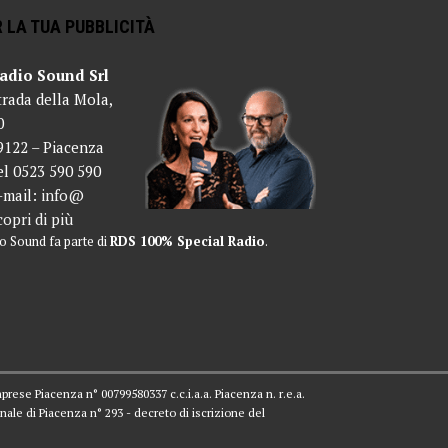
 LA TUA PUBBLICITÀ
adio Sound Srl
trada della Mola,
0
9122 – Piacenza
el 0523 590 590
-mail:
info@
copri di più
o Sound fa parte di
RDS 100% Special Radio
.
mprese Piacenza n° 00799580337 c.c.i.a.a. Piacenza n. r.e.a.
nale di Piacenza n° 293 - decreto di iscrizione del