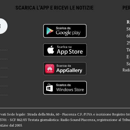
SCARICA L’APP E RICEVI LE NOTIZIE
PER
R
S
6
2
T
E
S
Radi
servati Sede legale: Strada della Mola, 60 - Piacenza C.F./P.IVA e iscrizione Registro I
 03701 - SCF 862/03 Testata giornalistica: Radio Sound Piacenza, registrazione al Tribu
nLine dal 2005.