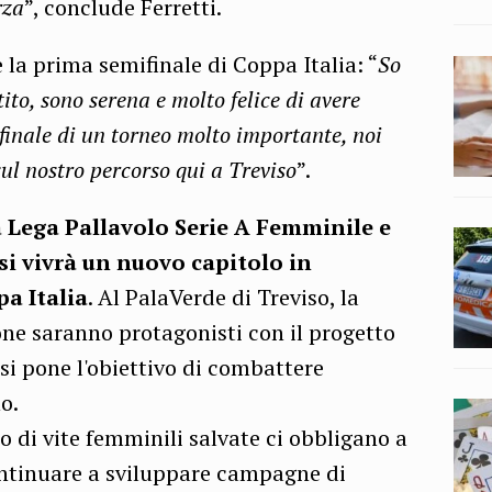
rza
”, conclude Ferretti.
 la prima semifinale di Coppa Italia: “
So
to, sono serena e molto felice di avere
finale di un torneo molto importante, noi
sul nostro percorso qui a Treviso
”.
a Lega Pallavolo Serie A Femminile e
 vivrà un nuovo capitolo in
pa Italia
. Al PalaVerde di Treviso, la
ione saranno protagonisti con il progetto
si pone l'obiettivo di combattere
o.
ro di vite femminili salvate ci obbligano a
ontinuare a sviluppare campagne di