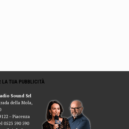
 LA TUA PUBBLICITÀ
adio Sound Srl
trada della Mola,
0
9122 – Piacenza
el 0523 590 590