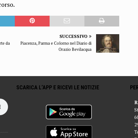
corso.
SUCCESSIVO
rte da
Piacenza, Parma e Colorno nel Diario di
Orazio Bevilacqua
SCARICA L’APP E RICEVI LE NOTIZIE
PER
R
S
6
2
T