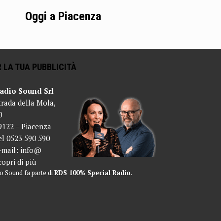
Oggi a Piacenza
 LA TUA PUBBLICITÀ
adio Sound Srl
trada della Mola,
0
9122 – Piacenza
el 0523 590 590
-mail:
info@
copri di più
o Sound fa parte di
RDS 100% Special Radio
.