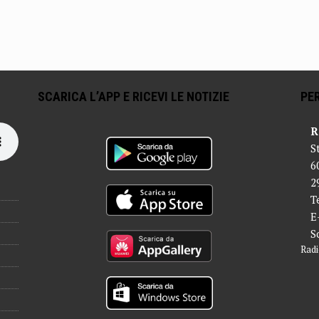
SCARICA L’APP E RICEVI LE NOTIZIE
PER
R
S
6
2
T
E
S
Radi