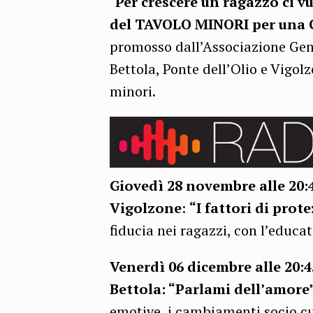
"Per crescere un ragazzo ci vuo
del TAVOLO MINORI per un
promosso dall’Associazione Geni
Bettola, Ponte dell’Olio e Vigolz
minori.
Giovedì 28 novembre
alle 20
Vigolzone
:
“I fattori di prot
fiducia nei ragazzi, con l’educa
Venerdì 06 dicembre alle 20:4
Bettola: “Parlami dell’amore
emotive, i cambiamenti socio cu