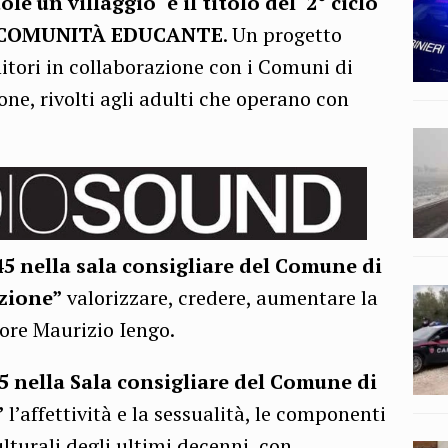
le un villaggio" è il titolo del 2° ciclo
a COMUNITÀ EDUCANTE
. Un progetto
tori in collaborazione con i Comuni di
one, rivolti agli adulti che operano con
:45 nella sala consigliare del Comune di
ezione”
valorizzare, credere, aumentare la
tore Maurizio Iengo.
5 nella Sala consigliare del Comune di
”
l’affettività e la sessualità, le componenti
lturali degli ultimi decenni, con