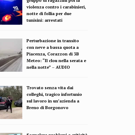
gruppo di ragazzini poi la
violenza contro i carabinieri,
notte di follia per due
tunisini: arrestati
Perturbazione in transito
con neve a bassa quota a
Piacenza, Corazzon di 3B
Meteo: “Il clou nella serata e
nella notte” – AUDIO
Trovato senza vita dai
colleghi, tragico infortunio
sul lavoro in un’azienda a
Breno di Borgonovo
Segnalare problemi e criticità