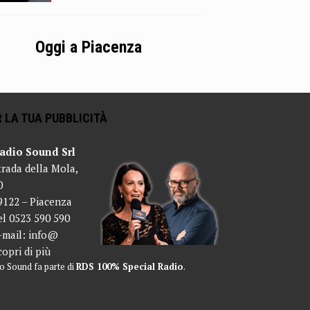
Oggi a Piacenza
 LA TUA PUBBLICITÀ
adio Sound Srl
trada della Mola,
0
9122 – Piacenza
el 0523 590 590
-mail:
info@
copri di più
o Sound fa parte di
RDS 100% Special Radio
.