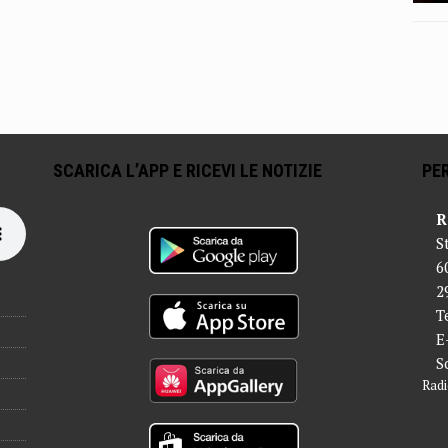
SCARICA L’APP E RICEVI LE NOTIZIE
PER
R
S
6
2
T
E
S
Radi