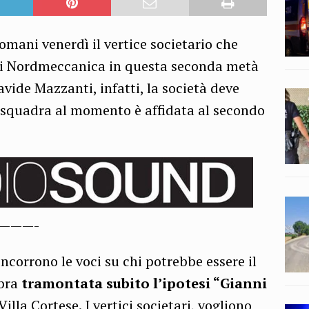
omani venerdì il vertice societario che
hi Nordmeccanica in questa seconda metà
avide Mazzanti, infatti, la società deve
a squadra al momento è affidata al secondo
———-
incorrono le voci su chi potrebbe essere il
mbra
tramontata subito l’ipotesi “Gianni
lla Cortese. I vertici societari, vogliono