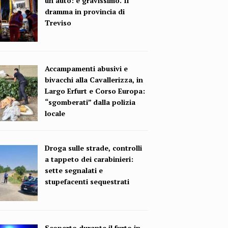
un’auto: è gravissimo. Il
dramma in provincia di
Treviso
Accampamenti abusivi e
bivacchi alla Cavallerizza, in
Largo Erfurt e Corso Europa:
“sgomberati” dalla polizia
locale
Droga sulle strade, controlli
a tappeto dei carabinieri:
sette segnalati e
stupefacenti sequestrati
Scoperto durante il furto in