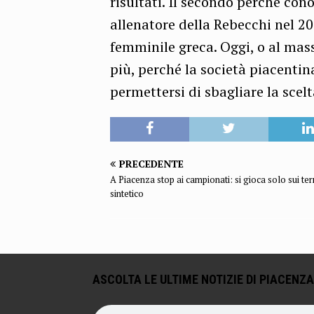
risultati. Il secondo perché co
allenatore della Rebecchi nel 2
femminile greca. Oggi, o al ma
più, perché la società piacenti
permettersi di sbagliare la scel
PRECEDENTE
A Piacenza stop ai campionati: si gioca solo sui ter
sintetico
ASCOLTA LE ULTIME NOTIZIE DI PIACENZA