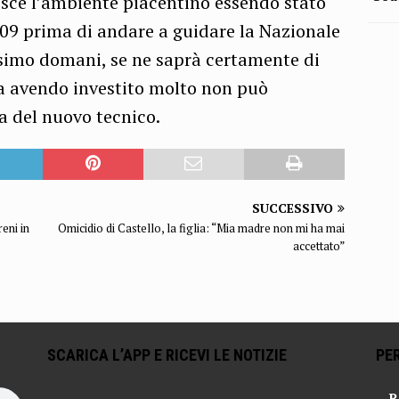
nosce l’ambiente piacentino essendo stato
009 prima di andare a guidare la Nazionale
ssimo domani, se ne saprà certamente di
na avendo investito molto non può
ta del nuovo tecnico.
SUCCESSIVO
reni in
Omicidio di Castello, la figlia: “Mia madre non mi ha mai
accettato”
SCARICA L’APP E RICEVI LE NOTIZIE
PER
R