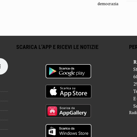
democrazia
SCARICA L’APP E RICEVI LE NOTIZIE
PER
R
S
6
2
T
E
S
Radi