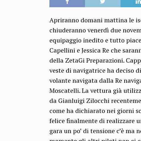
Apriranno domani mattina le isc
chiuderanno venerdì due novembr
equipaggio inedito e tutto piac
Capellini e Jessica Re che saran
della ZetaGi Preparazioni. Cappe
veste di navigatrice ha deciso d
volante navigata dalla Re navig
Moscatelli. La vettura già utili
da Gianluigi Zilocchi recenteme
come ha dichiarato nei giorni sc
felice finalmente di realizzare 
gara un po’ di tensione c’è ma n
momento gli altri piloti non ci