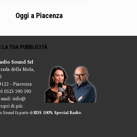
Oggi a Piacenza
 LA TUA PUBBLICITÀ
adio Sound Srl
trada della Mola,
0
9122 – Piacenza
el 0523 590 590
-mail:
info@
copri di più
o Sound fa parte di
RDS 100% Special Radio
.