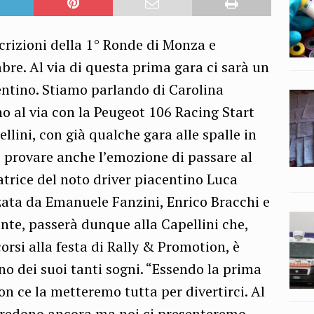
rizioni della 1° Ronde di Monza e
e. Al via di questa prima gara ci sarà un
entino. Stiamo parlando di Carolina
no al via con la Peugeot 106 Racing Start
llini, con già qualche gara alle spalle in
i provare anche l’emozione di passare al
atrice del noto driver piacentino Luca
zzata da Emanuele Fanzini, Enrico Bracchi e
nte, passerà dunque alla Capellini che,
orsi alla festa di Rally & Promotion, è
uno dei suoi tanti sogni. “Essendo la prima
on ce la metteremo tutta per divertirci. Al
 credono ancora ma noi ci presenteremo