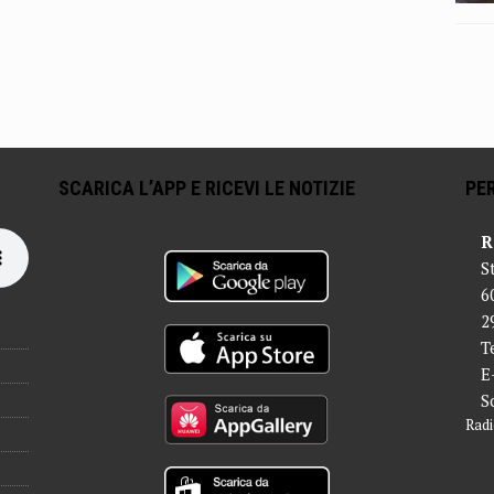
SCARICA L’APP E RICEVI LE NOTIZIE
PER
R
S
6
2
T
E
S
Radi