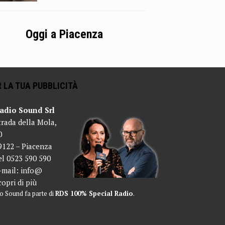
Oggi a Piacenza
 LA TUA PUBBLICITÀ
adio Sound Srl
trada della Mola,
0
9122 – Piacenza
el 0523 590 590
-mail:
info@
copri di più
o Sound fa parte di
RDS 100% Special Radio
.