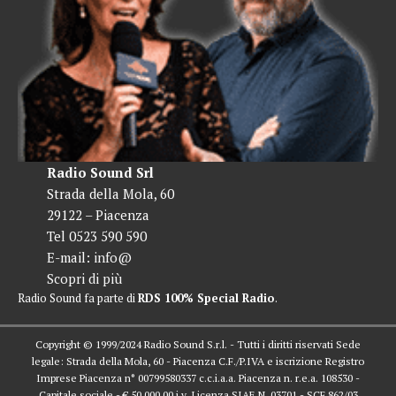
Radio Sound Srl
Strada della Mola, 60
29122 – Piacenza
Tel 0523 590 590
E-mail:
info@
Scopri di più
Radio Sound fa parte di
RDS 100% Special Radio
.
Copyright © 1999/2024 Radio Sound S.r.l. - Tutti i diritti riservati Sede
legale: Strada della Mola, 60 - Piacenza C.F./P.IVA e iscrizione Registro
Imprese Piacenza n° 00799580337 c.c.i.a.a. Piacenza n. r.e.a. 108530 -
Capitale sociale - € 50.000,00 i.v. Licenza SIAE N. 03701 - SCF 862/03