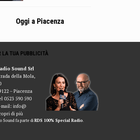
Oggi a Piacenza
 LA TUA PUBBLICITÀ
adio Sound Srl
trada della Mola,
0
9122 – Piacenza
el 0523 590 590
-mail:
info@
copri di più
o Sound fa parte di
RDS 100% Special Radio
.