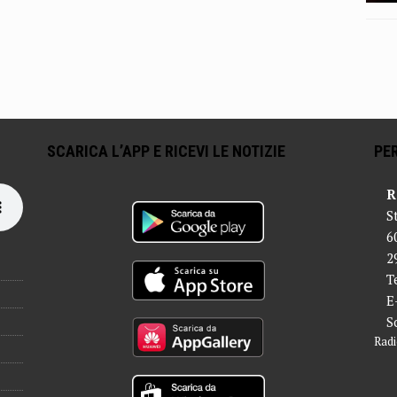
SCARICA L’APP E RICEVI LE NOTIZIE
PER
R
S
6
2
T
E
S
Radi