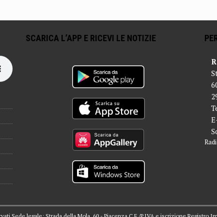
SCARICA L’APP E RICEVI LE NOTIZIE
PER
R
S
6
2
T
E
S
Radi
servati Sede legale: Strada della Mola, 60 - Piacenza C.F./P.IVA e iscrizione Registro I