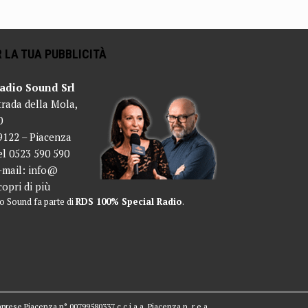
 LA TUA PUBBLICITÀ
adio Sound Srl
trada della Mola,
0
9122 – Piacenza
el 0523 590 590
-mail:
info@
copri di più
o Sound fa parte di
RDS 100% Special Radio
.
mprese Piacenza n° 00799580337 c.c.i.a.a. Piacenza n. r.e.a.