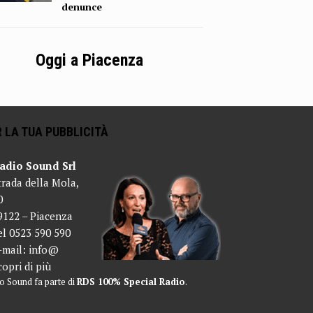
denunce
Oggi a Piacenza
 LA TUA PUBBLICITÀ
adio Sound Srl
trada della Mola,
0
9122 – Piacenza
el 0523 590 590
-mail:
info@
copri di più
o Sound fa parte di
RDS 100% Special Radio
.