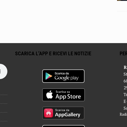
SCARICA L’APP E RICEVI LE NOTIZIE
PER
R
S
6
2
T
E
S
Radi