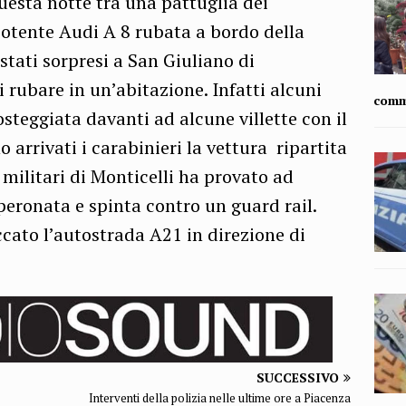
uesta notte tra una pattuglia dei
potente Audi A 8 rubata a bordo della
stati sorpresi a San Giuliano di
 rubare in un’abitazione. Infatti alcuni
comm
steggiata davanti ad alcune villette con il
arrivati i carabinieri la vettura ripartita
 militari di Monticelli ha provato ad
speronata e spinta contro un guard rail.
ccato l’autostrada A21 in direzione di
SUCCESSIVO
Interventi della polizia nelle ultime ore a Piacenza