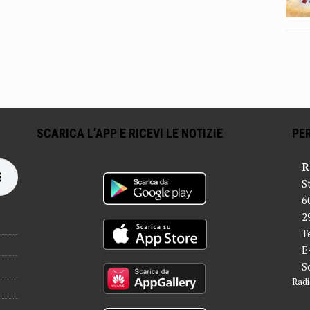
SCARICA L’APP E RICEVI LE NOTIZIE
PER
R
S
6
2
T
E
S
Radi