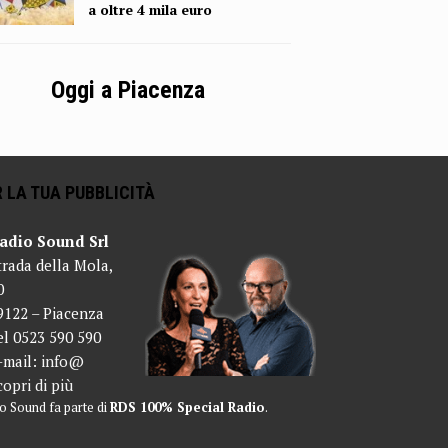
a oltre 4 mila euro
Oggi a Piacenza
 LA TUA PUBBLICITÀ
adio Sound Srl
trada della Mola,
0
9122 – Piacenza
el 0523 590 590
-mail:
info@
copri di più
o Sound fa parte di
RDS 100% Special Radio
.