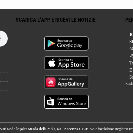
SCARICA L’APP E RICEVI LE NOTIZIE
PER
R
S
6
2
T
E
S
Radi
servati Sede legale: Strada della Mola, 60 - Piacenza C.F./P.IVA e iscrizione Registro I