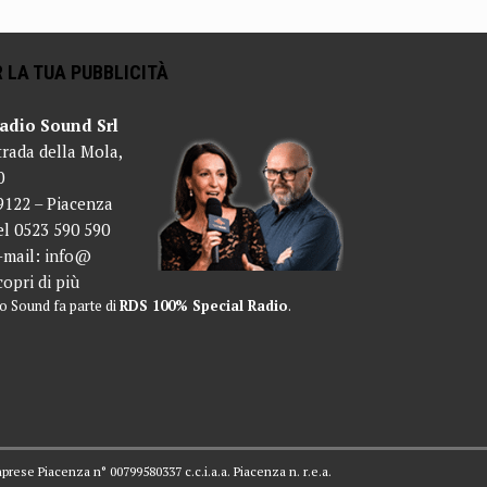
 LA TUA PUBBLICITÀ
adio Sound Srl
trada della Mola,
0
9122 – Piacenza
el 0523 590 590
-mail:
info@
copri di più
o Sound fa parte di
RDS 100% Special Radio
.
mprese Piacenza n° 00799580337 c.c.i.a.a. Piacenza n. r.e.a.