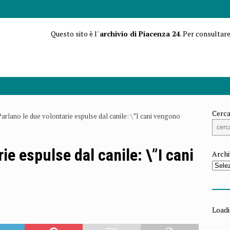
Questo sito è l'
archivio di Piacenza 24
. Per consultare
Cerca
Parlano le due volontarie espulse dal canile: \”I cani vengono
ie espulse dal canile: \”I cani
Archi
Loadi