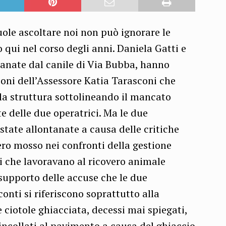
ole ascoltare noi non può ignorare le
 qui nel corso degli anni. Daniela Gatti e
ontanate dal canile di Via Bubba, hanno
ioni dell’Assessore Katia Tarasconi che
lla struttura sottolineando il mancato
te delle due operatrici. Ma le due
state allontanate a causa delle critiche
ro mosso nei confronti della gestione
ti che lavoravano al ricovero animale
supporto delle accuse che le due
onti si riferiscono soprattutto alla
e ciotole ghiacciata, decessi mai spiegati,
incollati al pavimento a causa del ghiaccio