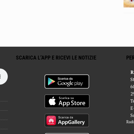
SCARICA L’APP E RICEVI LE NOTIZIE
PER
R
S
6
2
T
E
S
Radi