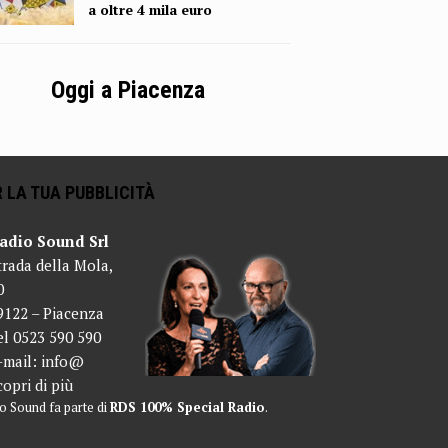
a oltre 4 mila euro
Oggi a Piacenza
 LA TUA PUBBLICITÀ
adio Sound Srl
trada della Mola,
0
9122 – Piacenza
el 0523 590 590
-mail:
info@
copri di più
o Sound fa parte di
RDS 100% Special Radio
.