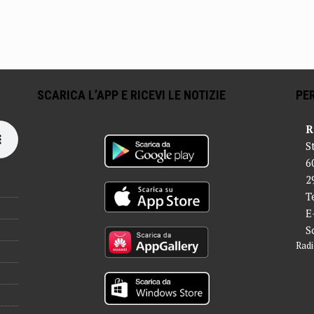
SCARICA L’APP E RICEVI LE NOTIZIE
PER
R
S
6
2
T
E
S
Radi