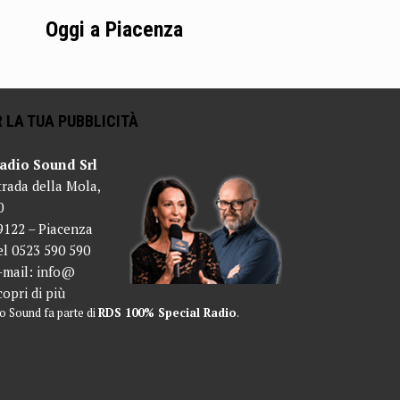
Oggi a Piacenza
 LA TUA PUBBLICITÀ
adio Sound Srl
trada della Mola,
0
9122 – Piacenza
el 0523 590 590
-mail:
info@
copri di più
o Sound fa parte di
RDS 100% Special Radio
.