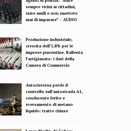
agenti di polizia: “Siate
sempre vicini ai cittadini,
siate umili e non smettete
mai di imparare” – AUDIO
Produzione industriale,
crescita dell’1,8% per le
imprese piacentine. Rallenta
l’artigianato: i dati della
Camera di Commercio
Autocisterna perde il
controllo sull’autostrada A1,
conducente ferito e
sversamento di metano
liquido: tratto chiuso
Leroy Merlin, Si Cobas: