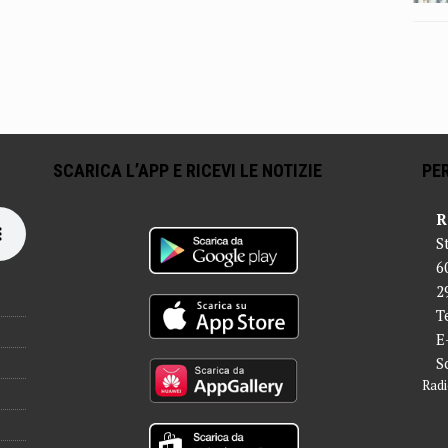
SCARICA L’APP E RICEVI LE NOTIZIE
PER
R
S
6
2
T
E
S
Radi