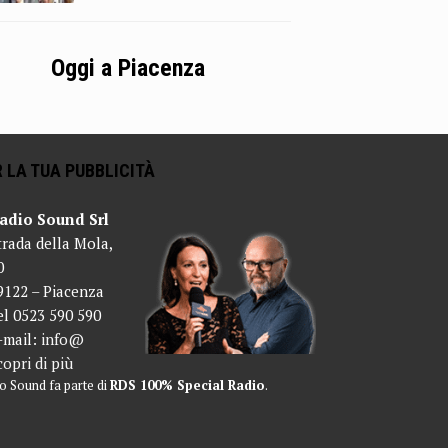
Oggi a Piacenza
 LA TUA PUBBLICITÀ
adio Sound Srl
trada della Mola,
0
9122 – Piacenza
el 0523 590 590
-mail:
info@
copri di più
o Sound fa parte di
RDS 100% Special Radio
.