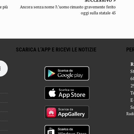
SUCCESSIVO
e più
Ancora senza nome l\’uomo rimasto gravemente ferito
oggi sulla statale 45
SCARICA L’APP E RICEVI LE NOTIZIE
PER
R
S
6
2
T
E
S
Radi