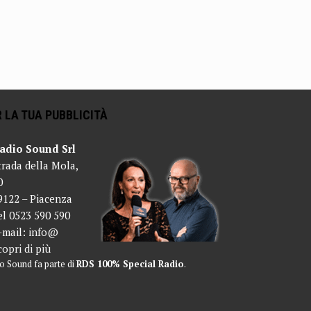
 LA TUA PUBBLICITÀ
adio Sound Srl
trada della Mola,
0
9122 – Piacenza
el 0523 590 590
-mail:
info@
copri di più
o Sound fa parte di
RDS 100% Special Radio
.