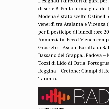
Designati i direttori di gara p
di serie B. Per la prima gara del
Modena è stato scelto Ostinelli 
venerdì tra Atalanta e Vicenza (
per il posticipo di lunedì (ore 2
Annunziata. Ecco l’elenco compl
Grosseto – Ascoli: Baratta di S
Bassano del Grappa.. Padova – N
Tozzi di Lido di Ostia. Portogrua
Reggina – Crotone: Ciampi di Rom
Taranto.