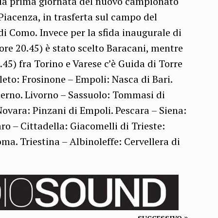
er la prima giornata del nuovo campionato
 Piacenza, in trasferta sul campo del
di Como. Invece per la sfida inaugurale di
ore 20.45) è stato scelto Baracani, mentre
0.45) fra Torino e Varese c’è Guida di Torre
eto: Frosinone – Empoli: Nasca di Bari.
alerno. Livorno – Sassuolo: Tommasi di
ovara: Pinzani di Empoli. Pescara – Siena:
ro – Cittadella: Giacomelli di Trieste:
a. Triestina – Albinoleffe: Cervellera di