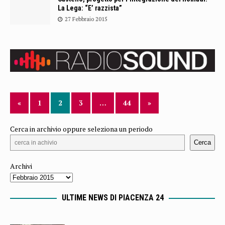
La Lega: “E’ razzista”
27 Febbraio 2015
«
1
2
3
…
44
»
Cerca in archivio oppure seleziona un periodo
Cerca
Archivi
ULTIME NEWS DI PIACENZA 24