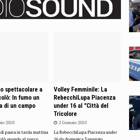
o spettacolare a
Volley Femminile: La
olò: In fumo un
RebecchiLupa Piacenza
na di un campo
under 16 al “Città del
Tricolore
aio 2010
2 Gennaio 2010
i paura in tarda mattina
La RebecchiLupa Piacenza under
olò quando al parco
16 da domenica 3 gennaio