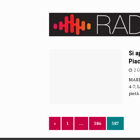
Si a
Piac
2 G
MARIA
4-7; L
pietà 
«
1
…
586
587