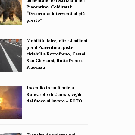
aumentano le restrizioni nel
Piacentino. Coldiretti:
“Occorrono interventi al più
presto”
Mobilità dolce, oltre 4 milioni
per il Piacentino: piste
ciclabili a Rottofreno, Castel
San Giovanni, Rottofreno e
Piacenza
Incendio in un fienile a
Roncarolo di Caorso, vigili
del fuoco al lavoro – FOTO
Travolto da un’auto nei