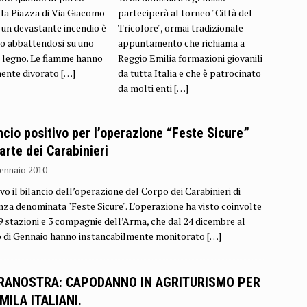
lla Piazza di Via Giacomo
parteciperà al torneo "Città del
 un devastante incendio è
Tricolore", ormai tradizionale
o abbattendosi su uno
appuntamento che richiama a
n legno. Le fiamme hanno
Reggio Emilia formazioni giovanili
mente divorato
[…]
da tutta Italia e che è patrocinato
da molti enti
[…]
ncio positivo per l’operazione “Feste Sicure”
arte dei Carabinieri
ennaio 2010
vo il bilancio dell’operazione del Corpo dei Carabinieri di
nza denominata "Feste Sicure". L’operazione ha visto coinvolte
9 stazioni e 3 compagnie dell’Arma, che dal 24 dicembre al
 di Gennaio hanno instancabilmente monitorato
[…]
RANOSTRA: CAPODANNO IN AGRITURISMO PER
MILA ITALIANI.