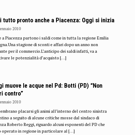
i tutto pronto anche a Piacenza: Oggi si inizia
ennaio 2010
 a Piacenza partono i saldi come in tutta la regione Emilia
na.Una stagione di sconti e affari dopo un anno non
nte per il commercio.L’anticipo dei saldi infatti, va a
tivare le potenzialità d’acquisto
[…]
i muove le acque nel Pd: Botti (PD) “Non
ri contro”
ennaio 2010
embrano placarsi gli animi all’interno del centro sinistra
ntino a seguito di alcune critiche mosse dal sindaco di
nza Roberto Reggi, riguardo alcuni esponenti del PD che
 operato in regione in particolare al
[…]