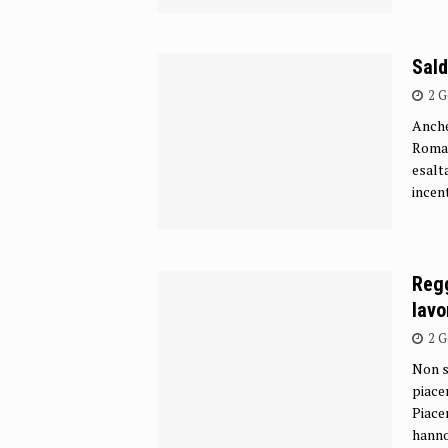
Sald
2 G
Anche
Romag
esalta
incen
Regg
lavo
2 G
Non s
piace
Piace
hanno