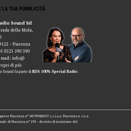
 LA TUA PUBBLICITÀ
adio Sound Srl
trada della Mola,
0
9122 – Piacenza
el 0523 590 590
-mail:
info@
copri di più
o Sound fa parte di
RDS 100% Special Radio
.
mprese Piacenza n° 00799580337 c.c.i.a.a. Piacenza n. r.e.a.
nale di Piacenza n° 293 - decreto di iscrizione del