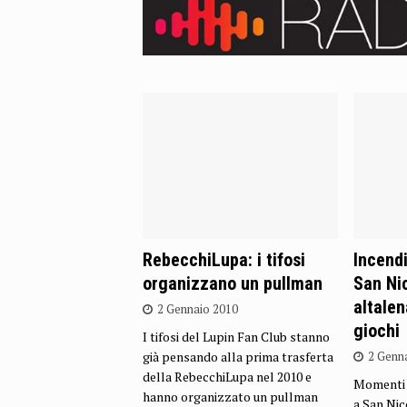
RebecchiLupa: i tifosi
Incendi
organizzano un pullman
San Nic
altale
2 Gennaio 2010
giochi
I tifosi del Lupin Fan Club stanno
già pensando alla prima trasferta
2 Genn
della RebecchiLupa nel 2010 e
Momenti d
hanno organizzato un pullman
a San Nic