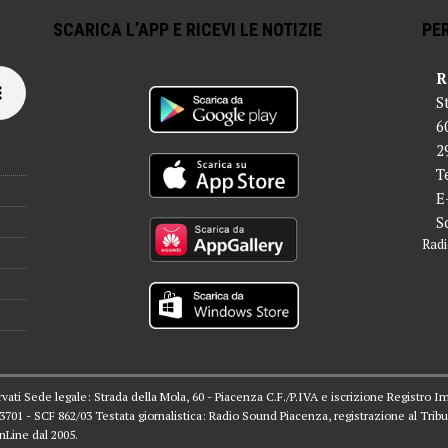
SCARICA L’APP E RICEVI LE NOTIZIE
PER
R
S
6
2
T
E
S
Radi
servati Sede legale: Strada della Mola, 60 - Piacenza C.F./P.IVA e iscrizione Registro I
 03701 - SCF 862/03 Testata giornalistica: Radio Sound Piacenza, registrazione al Tribu
nLine dal 2005.