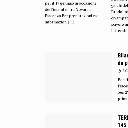
per il 17 gennaio in occasione
giochi de
dell’incontro fra Novara e
Brodolini
Piacenza.Per prenotazioni e/o
divampat
informazioni
[…]
scivolo i
letteral
Bila
da p
2 G
Positi
Piace
ben 2
primo
TER
145 