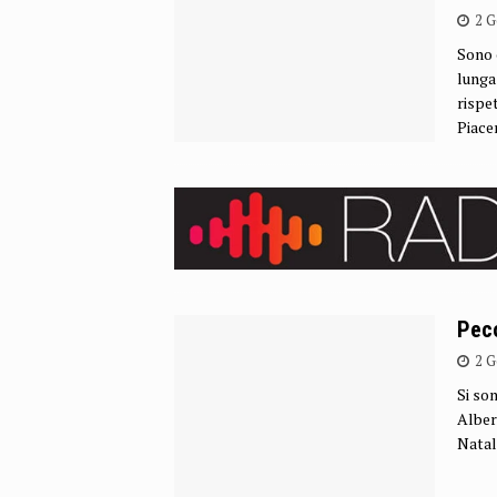
2 G
Sono c
lunga
rispe
Piace
Peco
2 G
Si son
Albert
Natal